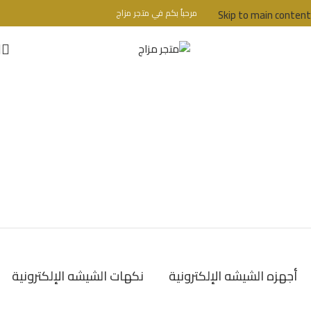
Skip to main content
مرحباُ بكم في متجر مزاج
تحذير : للبالغين فقط + 18 عام - WARINIG : Not For Sale For Minors
أجهزه الشيشه الإلكترونية
نكهات الشيشه الإلكترونية