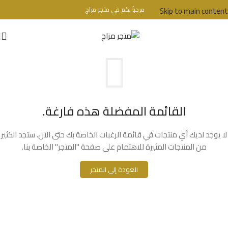
Skip to main content
مرحباُ بكم في متجر مزاج
تحذير : للبالغين فقط + 18 عام - WARINIG : Not For Sale For Minors
القائمة المفضلة هذه فارغة.
لا يوجد لديك أي منتجات في قائمة الرغبات الخاصة بك حتى الآن. ستجد الكثير
من المنتجات المثيرة للاهتمام على صفحة "المتجر" الخاصة بنا.
العودة إلى المتجر