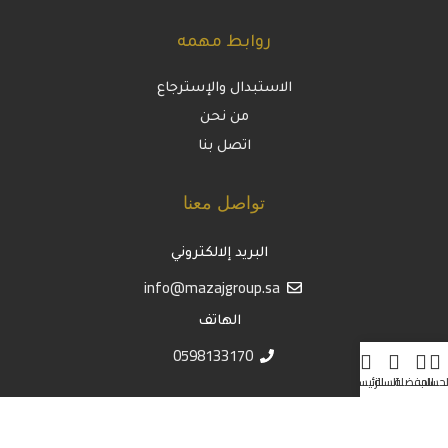
روابط مهمه
الاستبدال والإسترجاع
من نحن
اتصل بنا
تواصل معنا
البريد إلالكتروني
info@mazajgroup.sa
الهاتف
0598133170
لحساب
المفضلة
السلة
الرئيسية
موثق لدى منصة الأعمال