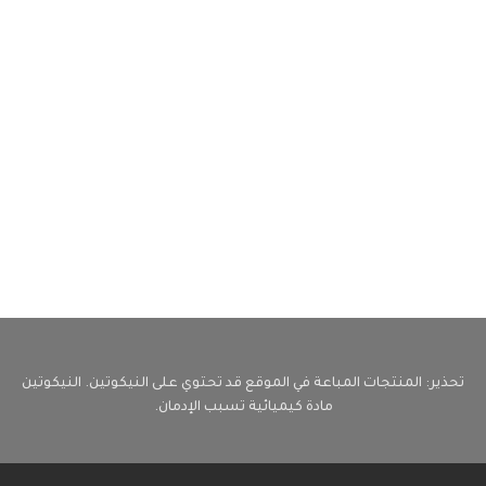
تحذير: المنتجات المباعة في الموقع قد تحتوي على النيكوتين. النيكوتين
مادة كيميائية تسبب الإدمان.