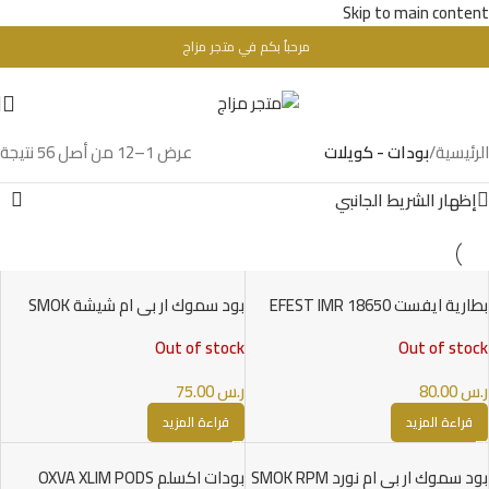
Skip to main content
مرحباُ بكم في متجر مزاج
تحذير : للبالغين فقط + 18 عام - WARINIG : Not For Sale For Minors
الرئيسية
/
بودات - كويلات
عرض 1–12 من أصل 56 نتيجة
إظهار الشريط الجانبي
بطارية ايفست EFEST IMR 18650
بود سموك ار بي ام شيشة SMOK
RPM STANDARD PODS
BATTERY
Out of stock
Out of stock
ر.س
80.00
ر.س
75.00
قراءة المزيد
قراءة المزيد
بود سموك ار بي ام نورد SMOK RPM
بودات اكسلم OXVA XLIM PODS