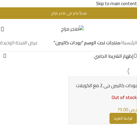
Skip to main content
مرحباُ بكم في متجر مزاج
تحذير : للبالغين فقط + 18 عام - WARINIG : Not For Sale For Minors
الرئيسية
/
منتجات تحت الوسم “بودات كاليبرن”
عرض النتيجة الوحيدة
إظهار الشريط الجانبي
بودات كاليبرن جي 2 مع الكويلات
UWELL CALIBURN G2 PODS
Out of stock
ر.س
75.00
قراءة المزيد