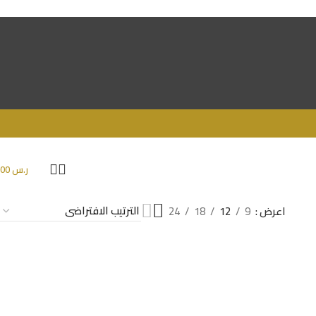
ر.س
0.00
اعرض
9
12
18
24