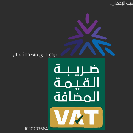
سبب الإدمان.
موثق لدى منصة الأعمال
1010733664