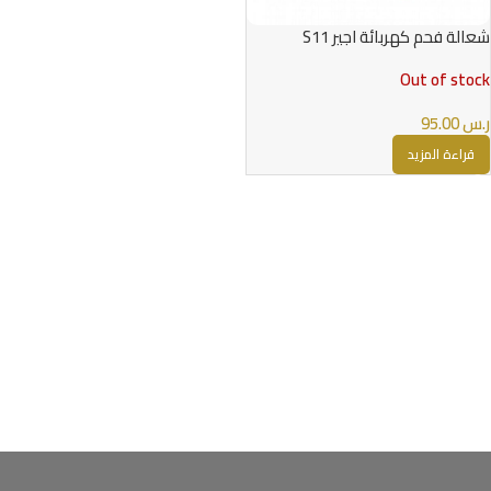
شعالة فحم كهربائة اجير S11
Out of stock
ر.س
95.00
قراءة المزيد