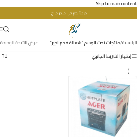
Skip to main content
مرحباُ بكم في متجر مزاج
تحذير : للبالغين فقط + 18 عام - WARINIG : Not For Sale For Minors
الرئيسية
/
منتجات تحت الوسم “شعالة فحم اجير”
عرض النتيجة الوحيدة
إظهار الشريط الجانبي