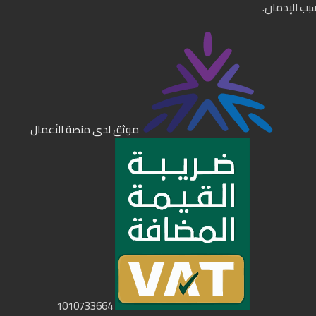
سبب الإدمان.
موثق لدى منصة الأعمال
1010733664