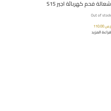
شعالة فحم كهربائة اجير S15
Out of stock
ر.س
110.00
قراءة المزيد