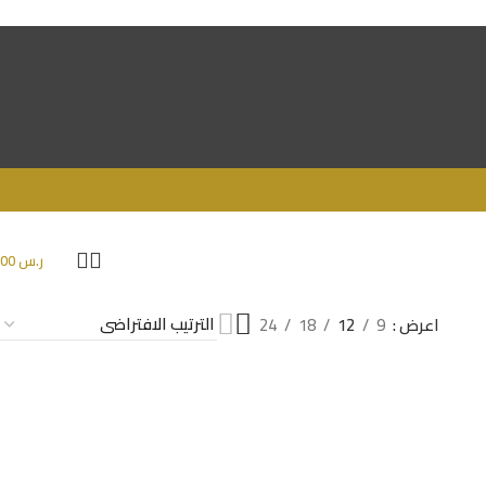
ر.س
0.00
اعرض
9
12
18
24