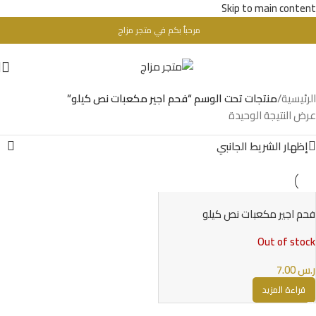
Skip to main content
مرحباُ بكم في متجر مزاج
تحذير : للبالغين فقط + 18 عام - WARINIG : Not For Sale For Minors
الرئيسية
/
منتجات تحت الوسم “فحم اجير مكعبات نص كيلو”
عرض النتيجة الوحيدة
إظهار الشريط الجانبي
فحم اجير مكعبات نص كيلو
Out of stock
ر.س
7.00
قراءة المزيد