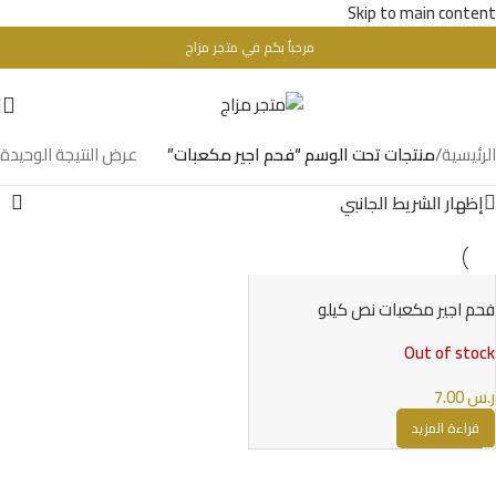
Skip to main content
مرحباُ بكم في متجر مزاج
تحذير : للبالغين فقط + 18 عام - WARINIG : Not For Sale For Minors
الرئيسية
/
منتجات تحت الوسم “فحم اجير مكعبات”
عرض النتيجة الوحيدة
إظهار الشريط الجانبي
فحم اجير مكعبات نص كيلو
Out of stock
ر.س
7.00
قراءة المزيد