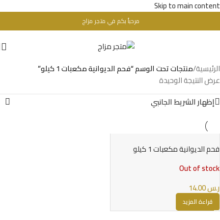
Skip to main content
مرحباُ بكم في متجر مزاج
تحذير : للبالغين فقط + 18 عام - WARINIG : Not For Sale For Minors
الرئيسية
/
منتجات تحت الوسم “فحم الديوانية مكعبات 1 كيلو”
عرض النتيجة الوحيدة
إظهار الشريط الجانبي
فحم الديوانية مكعبات 1 كيلو
Out of stock
ر.س
14.00
قراءة المزيد