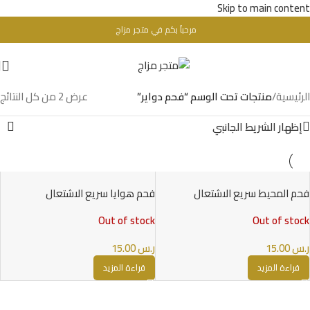
Skip to main content
مرحباُ بكم في متجر مزاج
تحذير : للبالغين فقط + 18 عام - WARINIG : Not For Sale For Minors
الرئيسية
/
منتجات تحت الوسم “فحم دواير”
عرض ⁦2⁩ من كل النتائج
إظهار الشريط الجانبي
فحم المحيط سريع الاشتعال
فحم هوايا سريع الاشتعال
Out of stock
Out of stock
ر.س
15.00
ر.س
15.00
قراءة المزيد
قراءة المزيد