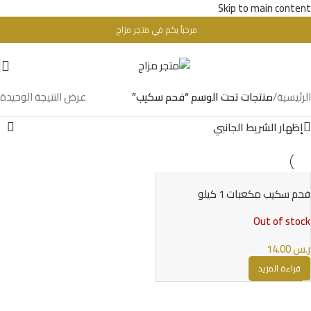
Skip to main content
مرحباُ بكم في متجر مزاج
تحذير : للبالغين فقط + 18 عام - WARINIG : Not For Sale For Minors
الرئيسية
/
منتجات تحت الوسم “فحم سكيب”
عرض النتيجة الوحيدة
إظهار الشريط الجانبي
فحم سكيب مكعبات 1 كيلو
Out of stock
ر.س
14.00
قراءة المزيد