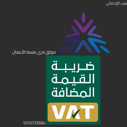
سبب الإدمان.
موثق لدى منصة الأعمال
1010733664