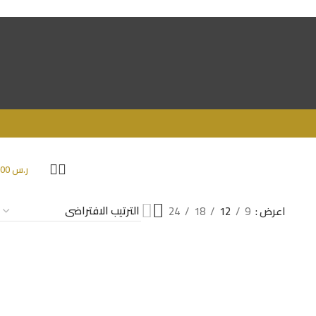
ر.س
0.00
اعرض
9
12
18
24