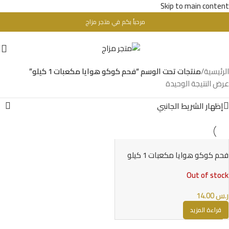
Skip to main content
مرحباُ بكم في متجر مزاج
تحذير : للبالغين فقط + 18 عام - WARINIG : Not For Sale For Minors
الرئيسية
/
منتجات تحت الوسم “فحم كوكو هوايا مكعبات 1 كيلو”
عرض النتيجة الوحيدة
إظهار الشريط الجانبي
فحم كوكو هوايا مكعبات 1 كيلو
Out of stock
ر.س
14.00
قراءة المزيد