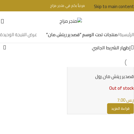
Skip to main content
مرحباُ بكم في متجر مزاج
تحذير : للبالغين فقط + 18 عام - WARINIG : Not For Sale For Minors
الرئيسية
/
منتجات تحت الوسم “قصدير ريتش مان”
عرض النتيجة الوحيدة
إظهار الشريط الجانبي
قصدير ريتش مان رول
Out of stock
ر.س
7.00
قراءة المزيد