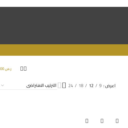
ر.س
0.00
اعرض
9
12
18
24