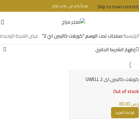
Skip to main content
مرحباُ بكم في متجر مزاج
تحذير : للبالغين فقط + 18 عام - WARINIG : Not For Sale For Minors
الرئيسية
/
منتجات تحت الوسم “كويلات كاليبرن اي 2”
عرض النتيجة الوحيدة
إظهار الشريط الجانبي
كويلات كاليبرن اي 2 UWELL
CALIBURN A2 COILS
Out of stock
ر.س
80.00
قراءة المزيد