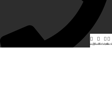
لحساب
المفضلة
السلة
الرئيسية
0598133170