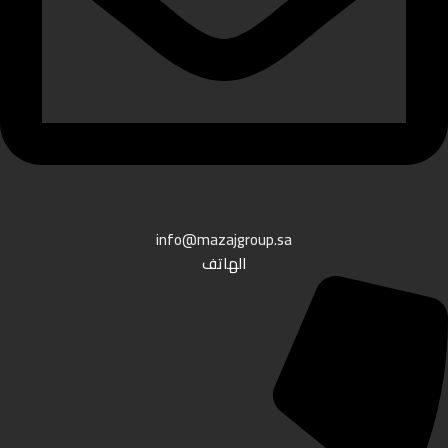
info@mazajgroup.sa
الهاتف