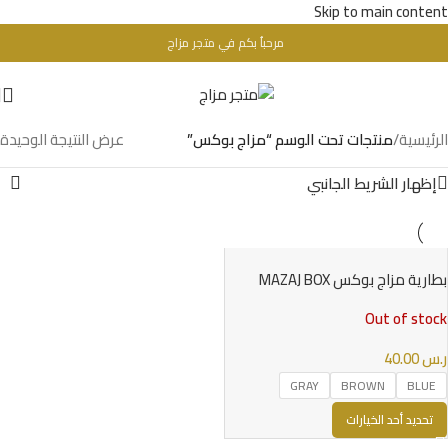
Skip to main content
مرحباُ بكم في متجر مزاج
تحذير : للبالغين فقط + 18 عام - WARINIG : Not For Sale For Minors
الرئيسية
/
منتجات تحت الوسم “مزاج بوكس”
عرض النتيجة الوحيدة
إظهار الشريط الجانبي
بطارية مزاج بوكس MAZAJ BOX
DEVICE
Out of stock
ر.س
40.00
GRAY
BROWN
BLUE
تحديد أحد الخيارات