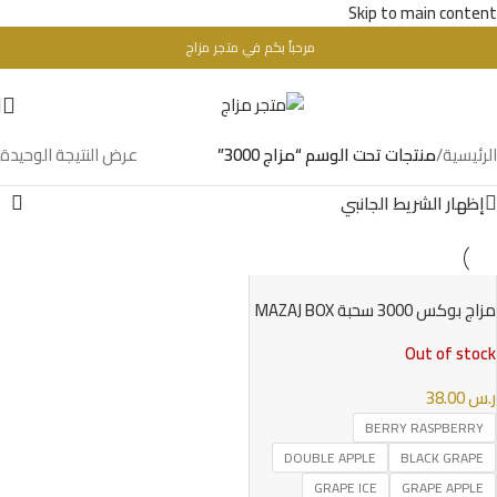
Skip to main content
مرحباُ بكم في متجر مزاج
تحذير : للبالغين فقط + 18 عام - WARINIG : Not For Sale For Minors
الرئيسية
/
منتجات تحت الوسم “مزاج 3000”
عرض النتيجة الوحيدة
إظهار الشريط الجانبي
مزاج بوكس 3000 سحبة MAZAJ BOX
3000 PUFFS
Out of stock
ر.س
38.00
BERRY RASPBERRY
DOUBLE APPLE
BLACK GRAPE
GRAPE ICE
GRAPE APPLE