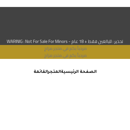
تحذير : للبالغين فقط + 18 عام - WARINIG : Not For Sale For Minors
مرحباُ بكم في متجر مزاج
مرحباُ بكم في متجر مزاج
الصفحة الرئيسية
المتجر
القائمة