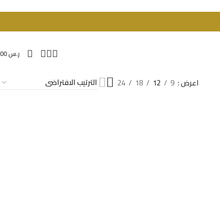
ر.س
0.00
اعرض
9
12
18
24