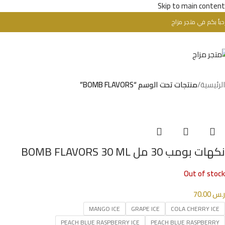
Skip to main content
تحذير : للبالغين فقط + 18 عام - WARINIG : Not For Sale For Minors
حباُ بكم في متجر مزاج
الرئيسية
/
منتجات تحت الوسم “BOMB FLAVORS”
نكهات بومب 30 مل BOMB FLAVORS 30 ML
Out of stock
ر.س
70.00
MANGO ICE
GRAPE ICE
COLA CHERRY ICE
PEACH BLUE RASPBERRY ICE
PEACH BLUE RASPBERRY