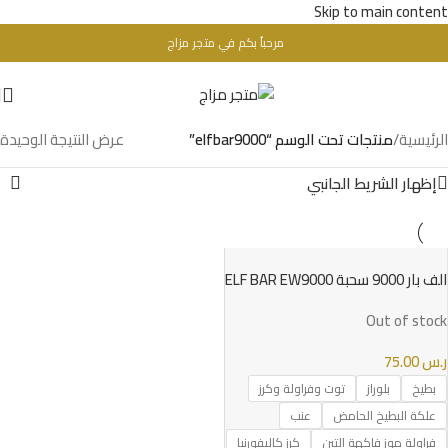
Skip to main content
مرحباُ بكم في متجر مزاج
تحذير : للبالغين فقط + 18 عام - WARINIG : Not For Sale For Minors
الرئيسية
/
منتجات تحت الوسم “elfbar9000”
عرض النتيجة الوحيدة
إظهار الشريط الجانبي
الف بار 9000 سحبة ELF BAR EW9000
PUFFS
Out of stock
ر.س
75.00
بطيخ
بلوراز
توت وفراولة وكرز
علكة البطيخ الحامض
عنب
فراولة موز فاكهة التين
كرز كاليفورنيا