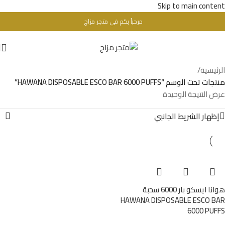
Skip to main content
مرحباُ بكم في متجر مزاج
تحذير : للبالغين فقط + 18 عام - WARINIG : Not For Sale For Minors
الرئيسية
/
منتجات تحت الوسم “HAWANA DISPOSABLE ESCO BAR 6000 PUFFS”
عرض النتيجة الوحيدة
إظهار الشريط الجانبي
هوانا ايسكو بار 6000 سحبة
HAWANA DISPOSABLE ESCO BAR
6000 PUFFS