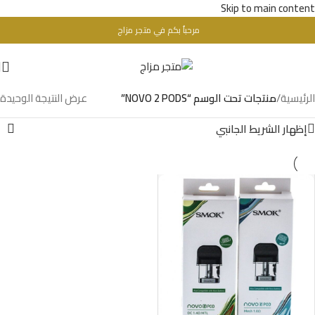
Skip to main content
مرحباُ بكم في متجر مزاج
تحذير : للبالغين فقط + 18 عام - WARINIG : Not For Sale For Minors
الرئيسية
/
منتجات تحت الوسم “NOVO 2 PODS”
عرض النتيجة الوحيدة
إظهار الشريط الجانبي