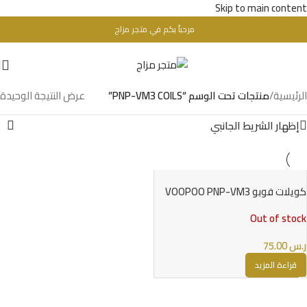
Skip to main content
مرحباُ بكم في متجر مزاج
تحذير : للبالغين فقط + 18 عام - WARINIG : Not For Sale For Minors
الرئيسية
/
منتجات تحت الوسم “PNP-VM3 COILS”
عرض النتيجة الوحيدة
إظهار الشريط الجانبي
كويلات فوبو VOOPOO PNP-VM3
COILS
Out of stock
ر.س
75.00
قراءة المزيد