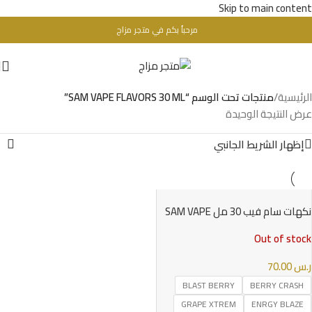
Skip to main content
مرحباُ بكم في متجر مزاج
تحذير : للبالغين فقط + 18 عام - WARINIG : Not For Sale For Minors
الرئيسية
/
منتجات تحت الوسم “SAM VAPE FLAVORS 30 ML”
عرض النتيجة الوحيدة
إظهار الشريط الجانبي
نكهات سام فيب 30 مل SAM VAPE
FLAVORS 30 ML
Out of stock
ر.س
70.00
BLAST BERRY
BERRY CRASH
GRAPE XTREM
ENRGY BLAZE