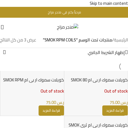
Skip to main content
مرحباُ بكم في متجر مزاج
تحذير : للبالغين فقط + 18 عام - WARINIG : Not For Sale For Minors
الرئيسية
/
منتجات تحت الوسم “SMOK RPM COILS”
عرض ⁦3⁩ من كل النتائج
إظهار الشريط الجانبي
كويلات سموك ار بي ام 80 SMOK
كويلات سموك ار بي ام SMOK RPM
COILS
RPM 80 COILS
Out of stock
Out of stock
ر.س
75.00
ر.س
75.00
قراءة المزيد
قراءة المزيد
كويلات سموك ار بي ام ثري SMOK