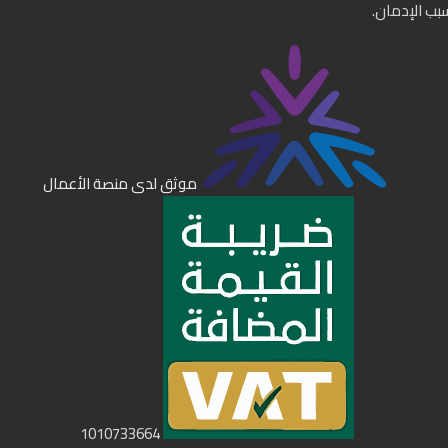
سبب الإدمان.
موثق لدى منصة الأعمال
1010733664