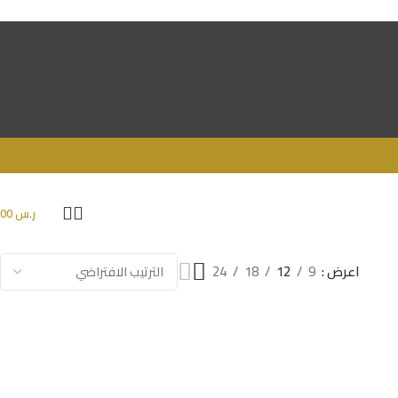
ر.س
0.00
اعرض
9
12
18
24