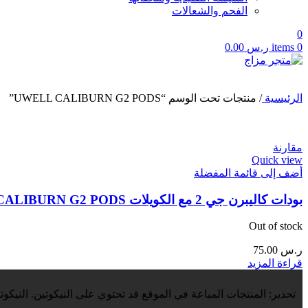
الفحم والشعالات
0
0
items
ر.س
0.00
الرئيسية
/
منتجات تحت الوسم “UWELL CALIBURN G2 PODS”
مقارنة
Quick view
أضف إلى قائمة المفضلة
بودات كاليبرن جي 2 مع الكويلات UWELL CALIBURN G2 PODS
Out of stock
ر.س
75.00
قراءة المزيد
تحذير: المنتجات المباعة في الموقع قد تحتوي على النيكوتين. النيكوت