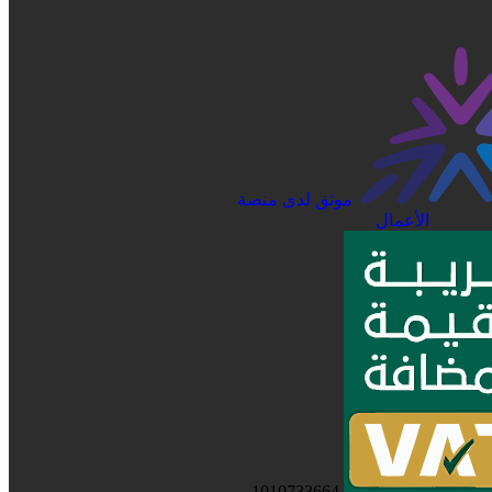
موثق لدى منصة
الأعمال
1010733664