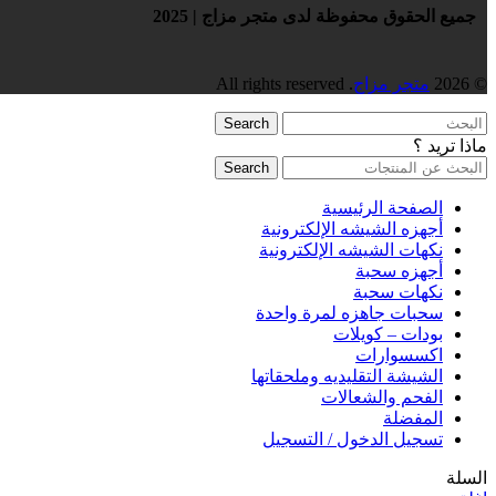
جميع الحقوق محفوظة لدى متجر مزاج | 2025
© 2026
متجر مزاج
. All rights reserved
Search
ماذا تريد ؟
Search
الصفحة الرئيسية
أجهزه الشيشه الإلكترونية
نكهات الشيشه الإلكترونية
أجهزه سحبة
نكهات سحبة
سحبات جاهزه لمرة واحدة
بودات – كويلات
اكسسوارات
الشيشة التقليديه وملحقاتها
الفحم والشعالات
المفضلة
تسجيل الدخول / التسجيل
السلة