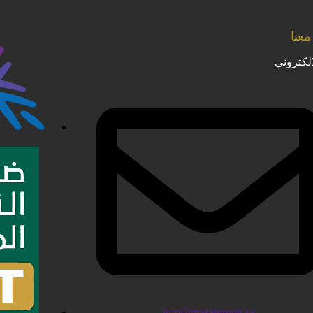
عنا
الكتروني
info@mazajgroup.sa