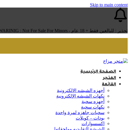
Skip to main content
تحذير : للبالغين فقط + 18 عام - WARINIG : Not For Sale For Minors
الصفحة الرئيسية
المتجر
القائمة
أجهزه الشيشه الإلكترونية
نكهات الشيشه الإلكترونية
أجهزه سحبة
نكهات سحبة
سحبات جاهزه لمرة واحدة
بودات – كويلات
اكسسوارات
الشيشة التقليديه وملحقاتها