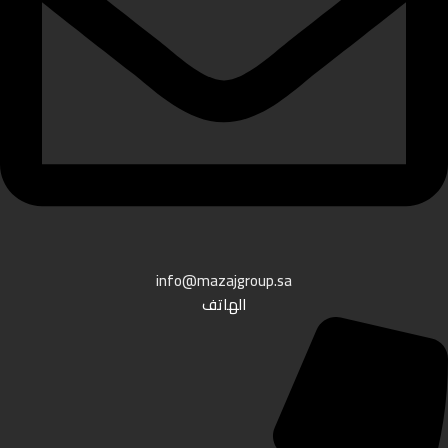
info@mazajgroup.sa
الهاتف