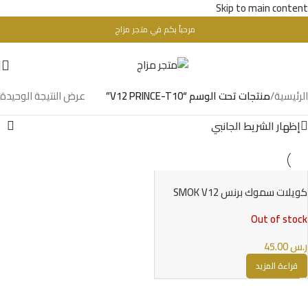
Skip to main content
مرحباُ بكم في متجر مزاج
تحذير : للبالغين فقط + 18 عام - WARINIG : Not For Sale For Minors
الرئيسية
/
منتجات تحت الوسم “V12 PRINCE-T10”
عرض النتيجة الوحيدة
إظهار الشريط الجانبي
كويلات سموك برنس SMOK V12
PRINCE-T10 COILS
Out of stock
ر.س
45.00
قراءة المزيد