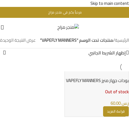
Skip to main content
مرحباُ بكم في متجر مزاج
تحذير : للبالغين فقط + 18 عام - WARINIG : Not For Sale For Minors
الرئيسية
/
منتجات تحت الوسم “VAPEFLY MANNERS”
عرض النتيجة الوحيدة
إظهار الشريط الجانبي
بودات جهاز منرز VAPEFLY MANNERS
PODS
Out of stock
ر.س
60.00
قراءة المزيد