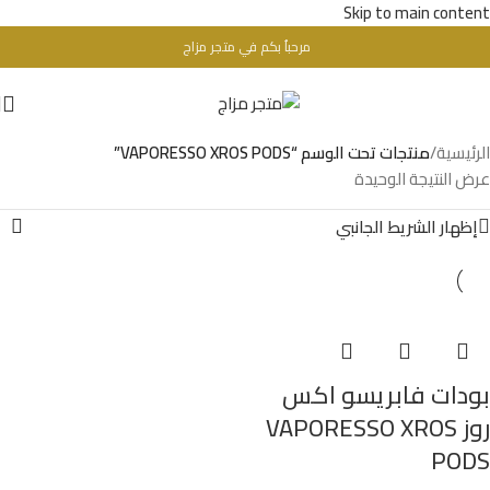
Skip to main content
مرحباُ بكم في متجر مزاج
تحذير : للبالغين فقط + 18 عام - WARINIG : Not For Sale For Minors
الرئيسية
/
منتجات تحت الوسم “VAPORESSO XROS PODS”
عرض النتيجة الوحيدة
إظهار الشريط الجانبي
بودات فابريسو اكس
روز VAPORESSO XROS
PODS