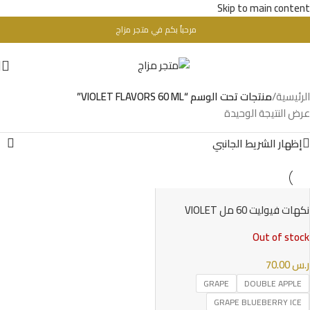
Skip to main content
مرحباُ بكم في متجر مزاج
تحذير : للبالغين فقط + 18 عام - WARINIG : Not For Sale For Minors
الرئيسية
/
منتجات تحت الوسم “VIOLET FLAVORS 60 ML”
عرض النتيجة الوحيدة
إظهار الشريط الجانبي
نكهات فيوليت 60 مل VIOLET
FLAVORS 60 ML
Out of stock
ر.س
70.00
GRAPE
DOUBLE APPLE
GRAPE BLUEBERRY ICE