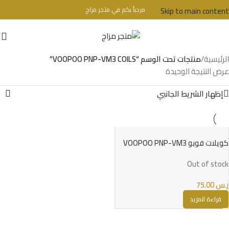
Skip to main content
مرحباُ بكم في متجر مزاج
تحذير : للبالغين فقط + 18 عام - WARINIG : Not For Sale For Minors
الرئيسية
/
منتجات تحت الوسم “VOOPOO PNP-VM3 COILS”
عرض النتيجة الوحيدة
إظهار الشريط الجانبي
كويلات فوبو VOOPOO PNP-VM3
COILS
Out of stock
ر.س
75.00
قراءة المزيد