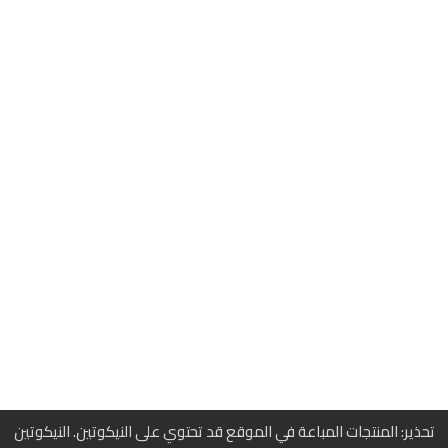
تحذير: المنتجات المباعة في الموقع قد تحتوي على النيكوتين. النيكوتين