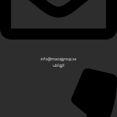
info@mazajgroup.sa
الهاتف