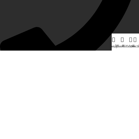
لحساب
المفضلة
السلة
الرئيسية
0598133170