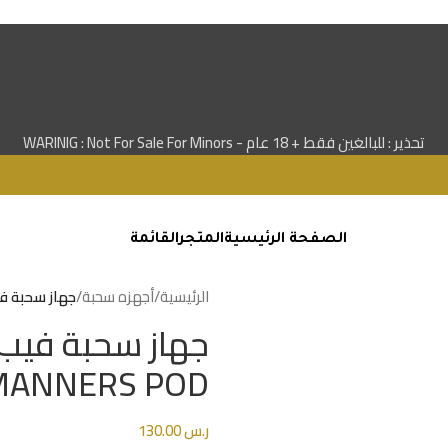
تحذير : للبالغين فقط + 18 عام - WARINIG : Not For Sale For Minors
الصفحة الرئيسية
المتجر
القائمة
الرئيسية
/
أجهزه سحبة
/
جهاز سحبة فيب فلاي م
MANNERS POD
ر.س
130.00