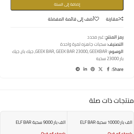
إضافة إلى السلة
مقارنة
أضف إلى قائمة المفضلة
رمز المنتج:
غير محدد
التصنيف:
سحبات جاهزه لمرة واحدة
الوسوم:
GEEKBAR
,
GEEK BAR 23000
,
GEEK BAR
,
جيك بار
,
جيك
بار 23000 سحبه
Share:
منتجات ذات صلة
الف بار 10000 سحبة ELF BAR
الف بار 9000 سحبة ELF BAR
EW9000 PUFFS
BC10000 PUFFS
Out of stock
Out of stock