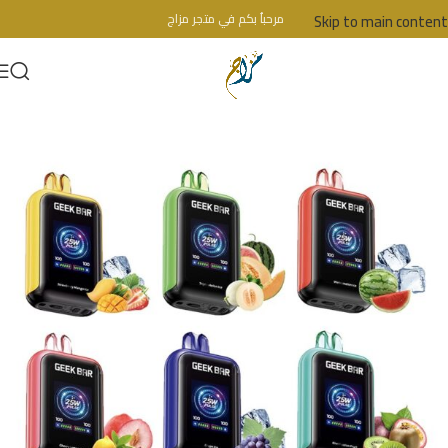
Skip to main content
مرحباُ بكم في متجر مزاج
تحذير : للبالغين فقط + 18 عام - WARINIG : Not For Sale For Minors