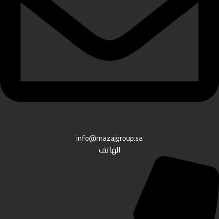
info@mazajgroup.sa
الهاتف