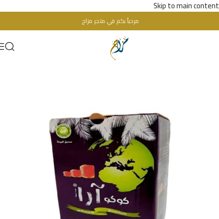
Skip to main content
مرحباُ بكم في متجر مزاج
تحذير : للبالغين فقط + 18 عام - WARINIG : Not For Sale For Minors