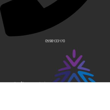
0598133170
موثق لدى منصة الأعمال