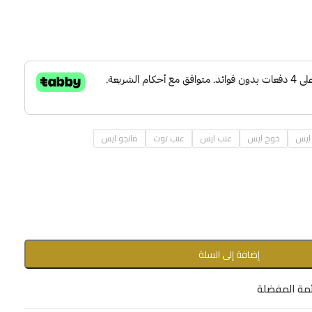
ايس
خوخ ايس
عنب ايس
عنب توت
مانجو ايس
إضافة إلى السلة
مة المفضلة