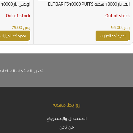
الف بار 18000 سحبة ELF BAR FS18000 PUFFS
اوكس بار 10000 سحبة OXBAR MAZE 10000 PUFFS
Out of stock
Out of stock
ر.س
95.00
ر.س
75.00
تحديد أحد الخيارات
تحديد أحد الخيارات
تحذير: المنتجات المباعة ف
روابط مهمه
الاستبدال والإسترجاع
من نحن