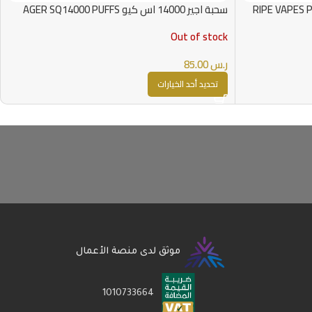
حبة ‎ RIPE VAPES PALM 3000
سحبة اجير 14000 اس كيو AGER SQ14000 PUFFS
Out of stock
ر.س
85.00
تحديد أحد الخيارات
موثق لدى منصة الأعمال
1010733664