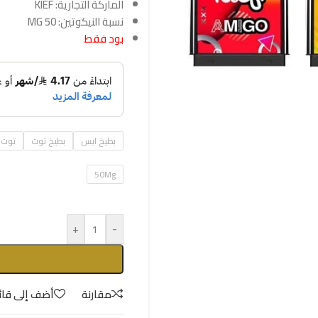
الماركة التجارية: KIEF
نسبة النيكوتين: 50 MG
بود فقط
بطيخ ايس
بطيخ توت
توت 
50Mg
+
-
مقارنة
أضف إلى قائ