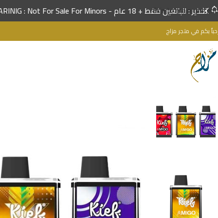
تحذير : للبالغين فقط + 18 عام - WARINIG : Not For Sale For Minors
Skip to main content
حباُ بكم في متجر مزاج