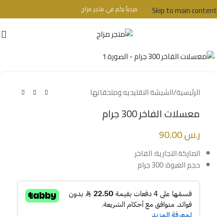
Skip to main content
مرحباُ بكم في متجر مزاج
تحذير : للبالغين فقط + 18 عام - WARINIG : Not For Sale For Minors
Click to enlarge
الرئيسية
/
الشيشة التقليديه وملحقاتها
معسلات الفاخر 300 جرام
ر.س
90.00
الماركة التجارية: الفاخر
حجم العبوة: 300 جرام