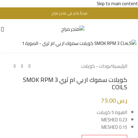
Skip to main content
مرحباُ بكم في متجر مزاج
تحذير : للبالغين فقط + 18 عام - WARINIG : Not For Sale For Minors
Click to enlarge
الرئيسية
/
بودات - كويلات
كويلات سموك ار بي ام ثري SMOK RPM 3
COILS
ر.س
75.00
العبوة 5 كويلات
MESHED 0.23
MESHED 0.15